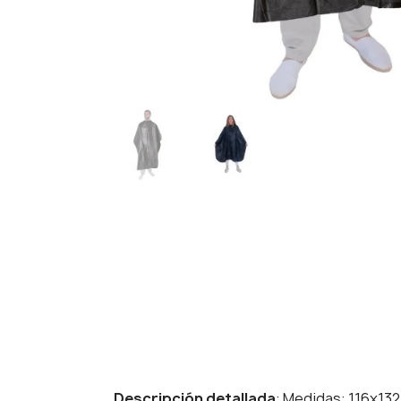
Descripción detallada
: Medidas: 116x132