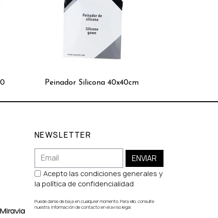
60
Peinador Silicona 40x40cm
Caja Protector
NEWSLETTER
ENVIAR
Acepto las condiciones generales y
la política de confidencialidad
Puede darse de baja en cualquier momento. Para ello, consulte
nuestra información de contacto en el aviso legal.