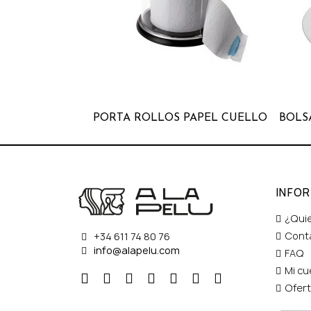
PORTA ROLLOS PAPEL CUELLO
INFO
¿Qui
Cont
+34 611 74 80 76
info@alapelu.com
FAQ
Mi cu
Ofer