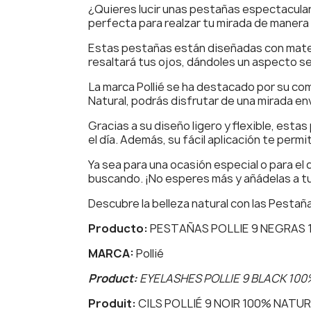
¿Quieres lucir unas pestañas espectacular
perfecta para realzar tu mirada de manera 
Estas pestañas están diseñadas con materia
resaltará tus ojos, dándoles un aspecto s
La marca Pollié se ha destacado por su com
Natural, podrás disfrutar de una mirada en
Gracias a su diseño ligero y flexible, es
el día. Además, su fácil aplicación te perm
Ya sea para una ocasión especial o para el
buscando. ¡No esperes más y añádelas a tu 
Descubre la belleza natural con las Pestaña
Producto:
PESTAÑAS POLLIE 9 NEGRAS
MARCA:
Pollié
Product:
EYELASHES POLLIE 9 BLACK 10
Produit:
CILS POLLIÉ 9 NOIR 100% NATU