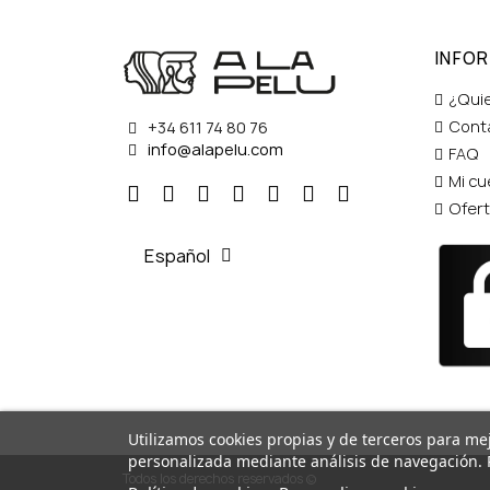
INFO
¿Qui
Cont
+34 611 74 80 76
info@alapelu.com
FAQ
Mi cu
Ofer
Español
Utilizamos cookies propias y de terceros para mej
personalizada mediante análisis de navegación. 
Todos los derechos reservados ©