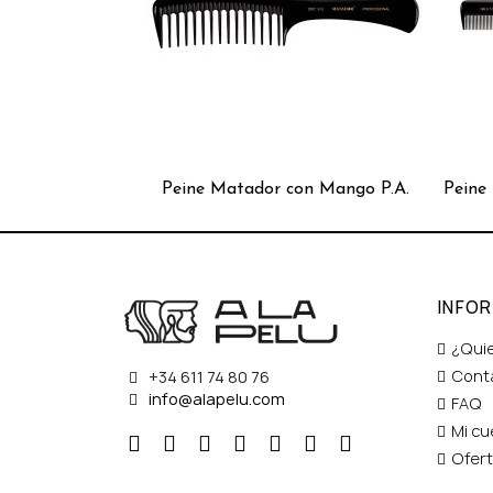
Peine Matador con Mango P.A.
Peine
INFO
¿Qui
Cont
+34 611 74 80 76
info@alapelu.com
FAQ
Mi cu
Ofer