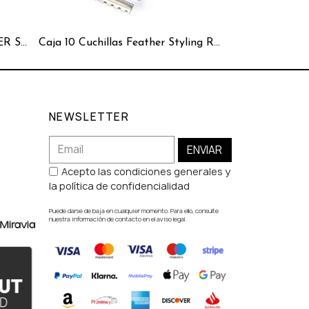
CAJA 10 CUCHILLAS FEATHER STYLING RAZOR
Caja 10 Cuchillas Feather Styling Razor-W
Caja 10 Cuch
NEWSLETTER
ENVIAR
Acepto las condiciones generales y
la política de confidencialidad
Puede darse de baja en cualquier momento. Para ello, consulte
nuestra información de contacto en el aviso legal.