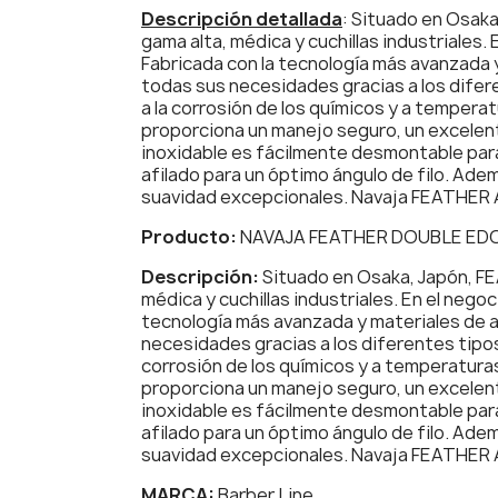
Descripción detallada
: Situado en Osaka
gama alta, médica y cuchillas industriales. 
Fabricada con la tecnología más avanzada y
todas sus necesidades gracias a los diferen
a la corrosión de los químicos y a temperat
proporciona un manejo seguro, un excelente
inoxidable es fácilmente desmontable para 
afilado para un óptimo ángulo de filo. Ade
suavidad excepcionales. Navaja FEATHER 
Producto:
NAVAJA FEATHER DOUBLE ED
Descripción:
Situado en Osaka, Japón, FE
médica y cuchillas industriales. En el negoc
tecnología más avanzada y materiales de a
necesidades gracias a los diferentes tipos 
corrosión de los químicos y a temperaturas
proporciona un manejo seguro, un excelente
inoxidable es fácilmente desmontable para 
afilado para un óptimo ángulo de filo. Ade
suavidad excepcionales. Navaja FEATHER 
MARCA:
Barber Line