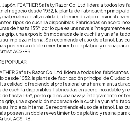
, Japón, FEATHER Safety Razor Co. Ltd. lidera a todos los 
En el negocio desde 1932, la planta de fabricación principal d
 materiales de alta calidad, ofreciendo al profesional una 
tes tipos de cuchilla disponibles. Fabricadas en acero inoxi
uras de hasta 135º, por lo que es una navaja íntegramente es
 grip, una exposición moderada de la cuchilla y un afeitado
su limpieza interna. Se recomienda el uso de etanol. Las cuc
más poseen un doble revestimiento de platino y resina para 
Artist ACS-RB.
GE POPULAR
ATHER Safety Razor Co. Ltd. lidera a todos los fabricantes 
io desde 1932, la planta de fabricación principal de Ciudad de
lta calidad, ofreciendo al profesional una herramienta dura
de cuchilla disponibles. Fabricadas en acero inoxidable y resi
 de hasta 135º, por lo que es una navaja íntegramente esteri
 grip, una exposición moderada de la cuchilla y un afeitado
su limpieza interna. Se recomienda el uso de etanol. Las cuc
más poseen un doble revestimiento de platino y resina para 
Artist ACS-RB.