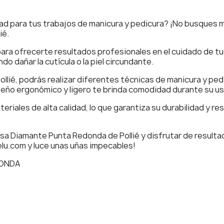
ad para tus trabajos de manicura y pedicura? ¡No busques 
ié.
ara ofrecerte resultados profesionales en el cuidado de t
do dañar la cutícula o la piel circundante.
lié, podrás realizar diferentes técnicas de manicura y pedi
diseño ergonómico y ligero te brinda comodidad durante su us
iales de alta calidad, lo que garantiza su durabilidad y resi
resa Diamante Punta Redonda de Pollié y disfrutar de result
elu.com y luce unas uñas impecables!
DONDA