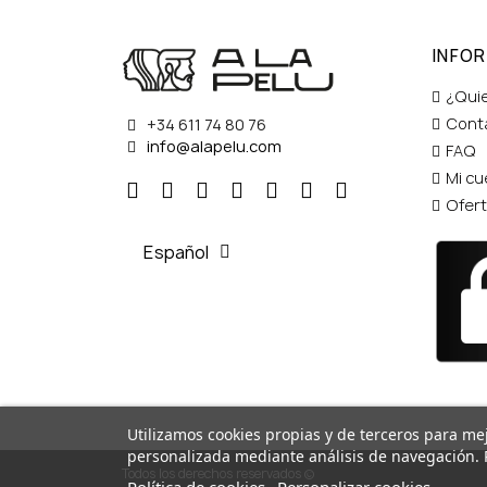
INFO
¿Qui
Cont
+34 611 74 80 76
info@alapelu.com
FAQ
Mi cu
Ofer
Español
Utilizamos cookies propias y de terceros para mej
personalizada mediante análisis de navegación. 
Todos los derechos reservados ©