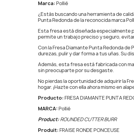
Marca:
Pollié
¿Estás buscando una herramienta de calid
Punta Redonda de la reconocida marca Poll
Esta fresa está diseñada especialmente p
permite un trabajo preciso y seguro, evitan
Con la Fresa Diamante Punta Redonda de Pol
durezas, pulir y dar forma a tus uñas. Su 
Además, esta fresa está fabricada con mater
sin preocuparte por su desgaste.
No pierdas la oportunidad de adquirir la F
hogar. ¡Hazte con ella ahora mismo en alap
Producto:
FRESA DIAMANTE PUNTA RE
MARCA:
Pollié
Product:
ROUNDED CUTTER BURR
Produit:
FRAISE RONDE PONCEUSE