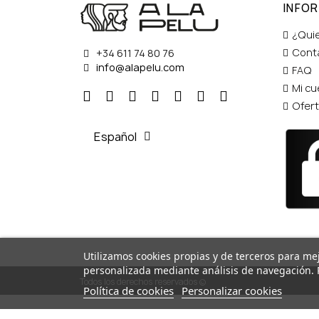
INFO
¿Qui
Cont
+34 611 74 80 76
info@alapelu.com
FAQ
Mi cu
Ofer
Español
Utilizamos cookies propias y de terceros para mej
personalizada mediante análisis de navegación. 
Todos los derechos reservados ©
Política de cookies
Personalizar cookies