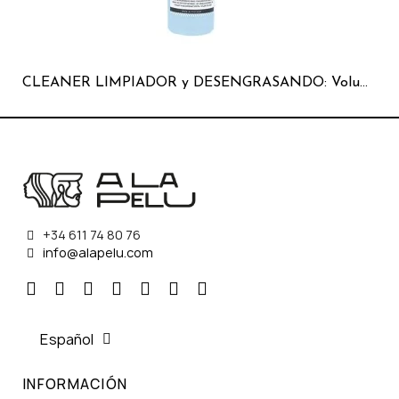
CLEANER LIMPIADOR y DESENGRASANDO: Volumen - 150 Ml
C
+34 611 74 80 76
info@alapelu.com
Español
INFORMACIÓN