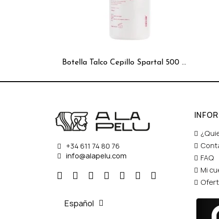
Botella Talco Cepillo Spartal 500 ml.
INFO
¿Qui
Cont
+34 611 74 80 76
info@alapelu.com
FAQ
Mi cu
Ofer
Español