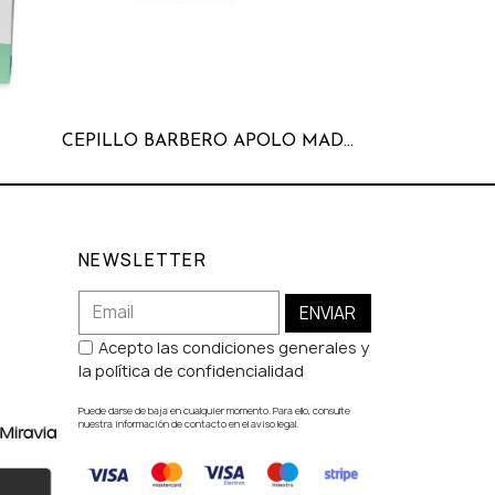
CEPILLO BARBERO APOLO MADERA
Cepillo B
NEWSLETTER
ENVIAR
Acepto las condiciones generales y
la política de confidencialidad
Puede darse de baja en cualquier momento. Para ello, consulte
nuestra información de contacto en el aviso legal.