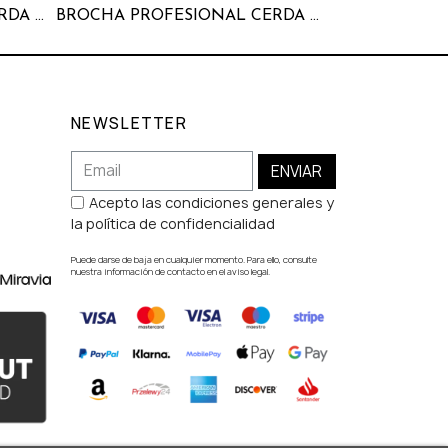
BROCHA PROFESIONAL CERDA GRANDE BLANCA
BROCHA PROFESIONAL CERDA MEDIANA BLANCA
Kit
NEWSLETTER
ENVIAR
Acepto las condiciones generales y
la política de confidencialidad
Puede darse de baja en cualquier momento. Para ello, consulte
nuestra información de contacto en el aviso legal.