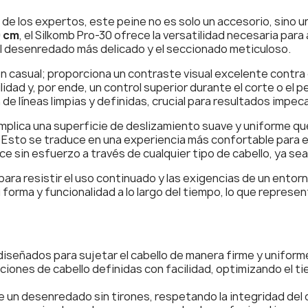
 los expertos, este peine no es solo un accesorio, sino un
9 cm
, el Silkomb Pro-30 ofrece la versatilidad necesaria par
el desenredado más delicado y el seccionado meticuloso.
ón casual; proporciona un contraste visual excelente contra e
idad y, por ende, un control superior durante el corte o el pe
 de líneas limpias y definidas, crucial para resultados impec
plica una superficie de deslizamiento suave y uniforme que m
 Esto se traduce en una experiencia más confortable para el 
ice sin esfuerzo a través de cualquier tipo de cabello, ya s
ara resistir el uso continuado y las exigencias de un entor
 forma y funcionalidad a lo largo del tiempo, lo que represen
iseñados para sujetar el cabello de manera firme y uniforme
iones de cabello definidas con facilidad, optimizando el ti
un desenredado sin tirones, respetando la integridad del c