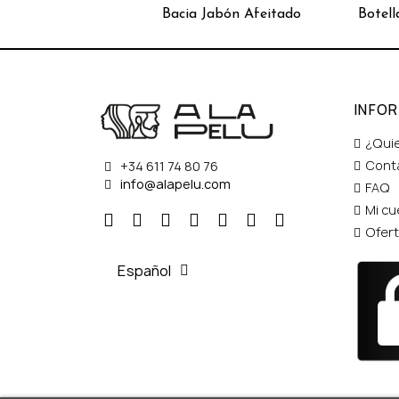
Bacia Jabón Afeitado
INFO
¿Qui
Cont
+34 611 74 80 76
info@alapelu.com
FAQ
Mi cu
Ofer
Español