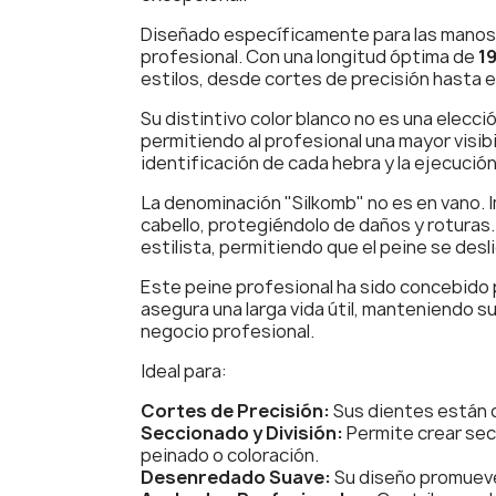
Diseñado específicamente para las manos de
profesional. Con una longitud óptima de
1
estilos, desde cortes de precisión hasta 
Su distintivo color blanco no es una elecci
permitiendo al profesional una mayor visibil
identificación de cada hebra y la ejecución
La denominación "Silkomb" no es en vano. Im
cabello, protegiéndolo de daños y roturas.
estilista, permitiendo que el peine se desl
Este peine profesional ha sido concebido p
asegura una larga vida útil, manteniendo su
negocio profesional.
Ideal para:
Cortes de Precisión:
Sus dientes están d
Seccionado y División:
Permite crear secc
peinado o coloración.
Desenredado Suave:
Su diseño promueve 