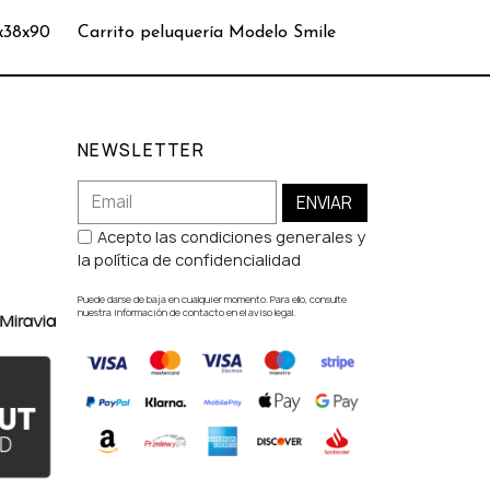
8x38x90
Carrito peluquería Modelo Smile
Carrito pelu
NEWSLETTER
ENVIAR
Acepto las condiciones generales y
la política de confidencialidad
Puede darse de baja en cualquier momento. Para ello, consulte
nuestra información de contacto en el aviso legal.