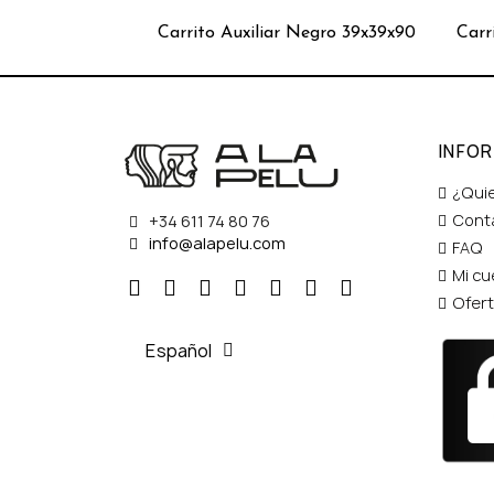
Carrito Auxiliar Negro 39x39x90
Carr
INFO
¿Qui
Cont
+34 611 74 80 76
info@alapelu.com
FAQ
Mi cu
Ofer
Español