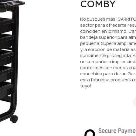
COMBY
No busques más: CARRITO
sector para ofrecerte resu
coinciden en lo mismo: Car
bandeja superior para al
pequeña. Supera ampliamen
y la elección de materiale
sumamente privilegiada. E
un compañero imprescindib
conformes con menos cuan
concebida para durar. Gar
esta fabulosa propuesta co
tuyo!