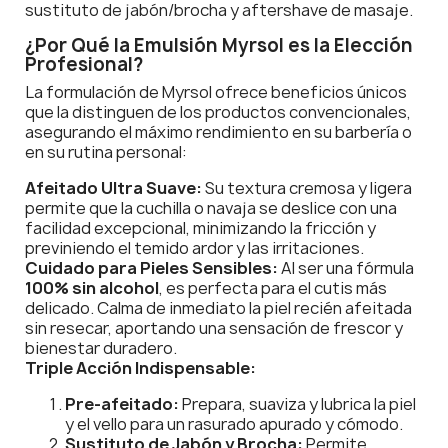
sustituto de jabón/brocha y aftershave de masaje.
¿Por Qué la Emulsión Myrsol es la Elección
Profesional?
La formulación de Myrsol ofrece beneficios únicos
que la distinguen de los productos convencionales,
asegurando el máximo rendimiento en su barbería o
en su rutina personal:
Afeitado Ultra Suave:
Su textura cremosa y ligera
permite que la cuchilla o navaja se deslice con una
facilidad excepcional, minimizando la fricción y
previniendo el temido ardor y las irritaciones.
Cuidado para Pieles Sensibles:
Al ser una fórmula
100% sin alcohol
, es perfecta para el cutis más
delicado. Calma de inmediato la piel recién afeitada
sin resecar, aportando una sensación de frescor y
bienestar duradero.
Triple Acción Indispensable:
Pre-afeitado:
Prepara, suaviza y lubrica la piel
y el vello para un rasurado apurado y cómodo.
Sustituto de Jabón y Brocha:
Permite