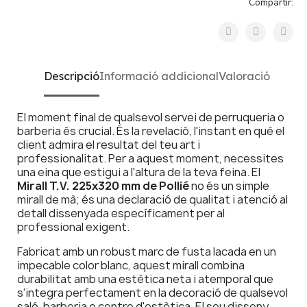
Compartir:
Descripció
Informació addicional
Valoració
El moment final de qualsevol servei de perruqueria o
barberia és crucial. És la revelació, l'instant en què el
client admira el resultat del teu art i
professionalitat. Per a aquest moment, necessites
una eina que estigui a l'altura de la teva feina. El
Mirall T.V. 225x320 mm de Pollié
no és un simple
mirall de mà; és una declaració de qualitat i atenció al
detall dissenyada específicament per al
professional exigent.
Fabricat amb un robust marc de fusta lacada en un
impecable color blanc, aquest mirall combina
durabilitat amb una estètica neta i atemporal que
s'integra perfectament en la decoració de qualsevol
saló, barberia o centre d'estètica. El seu disseny,