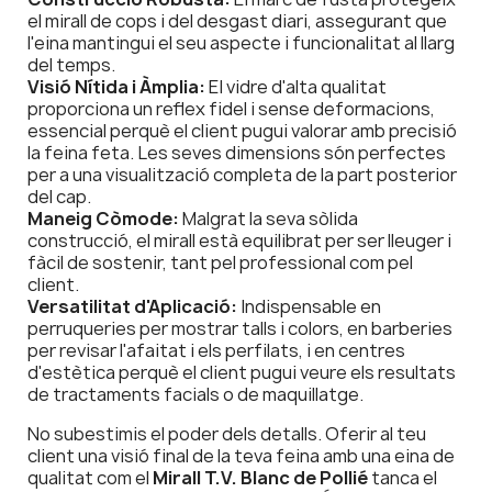
el mirall de cops i del desgast diari, assegurant que
l'eina mantingui el seu aspecte i funcionalitat al llarg
del temps.
Visió Nítida i Àmplia:
El vidre d'alta qualitat
proporciona un reflex fidel i sense deformacions,
essencial perquè el client pugui valorar amb precisió
la feina feta. Les seves dimensions són perfectes
per a una visualització completa de la part posterior
del cap.
Maneig Còmode:
Malgrat la seva sòlida
construcció, el mirall està equilibrat per ser lleuger i
fàcil de sostenir, tant pel professional com pel
client.
Versatilitat d'Aplicació:
Indispensable en
perruqueries per mostrar talls i colors, en barberies
per revisar l'afaitat i els perfilats, i en centres
d'estètica perquè el client pugui veure els resultats
de tractaments facials o de maquillatge.
No subestimis el poder dels detalls. Oferir al teu
client una visió final de la teva feina amb una eina de
qualitat com el
Mirall T.V. Blanc de Pollié
tanca el