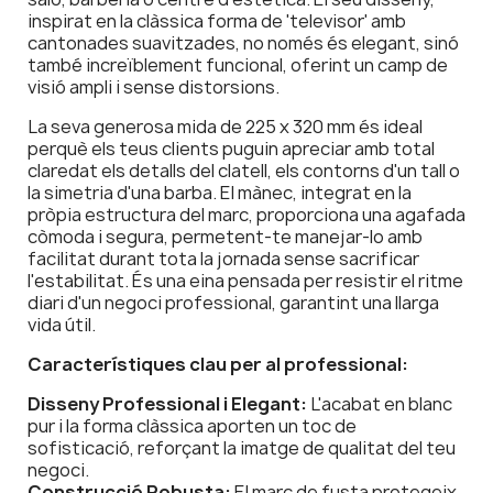
inspirat en la clàssica forma de 'televisor' amb
cantonades suavitzades, no només és elegant, sinó
també increïblement funcional, oferint un camp de
visió ampli i sense distorsions.
La seva generosa mida de 225 x 320 mm és ideal
perquè els teus clients puguin apreciar amb total
claredat els detalls del clatell, els contorns d'un tall o
la simetria d'una barba. El mànec, integrat en la
pròpia estructura del marc, proporciona una agafada
còmoda i segura, permetent-te manejar-lo amb
facilitat durant tota la jornada sense sacrificar
l'estabilitat. És una eina pensada per resistir el ritme
diari d'un negoci professional, garantint una llarga
vida útil.
Característiques clau per al professional:
Disseny Professional i Elegant:
L'acabat en blanc
pur i la forma clàssica aporten un toc de
sofisticació, reforçant la imatge de qualitat del teu
negoci.
Construcció Robusta:
El marc de fusta protegeix