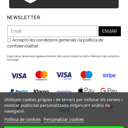
NEWSLETTER
ENVIAR
Accepto les condicions generals i la política de
confidencialitat
Es pot donar de baixa en qualsevol moment. Per a això, consulti la nostra informació de contacte a
l'avís legal.
Utilitzem cookies pròpies i de tercers per millorar els serveis i
mostrar publicitat personalitzada mitjançant anàlisi de
navegació.
Política de cookies
Personalizar cookies