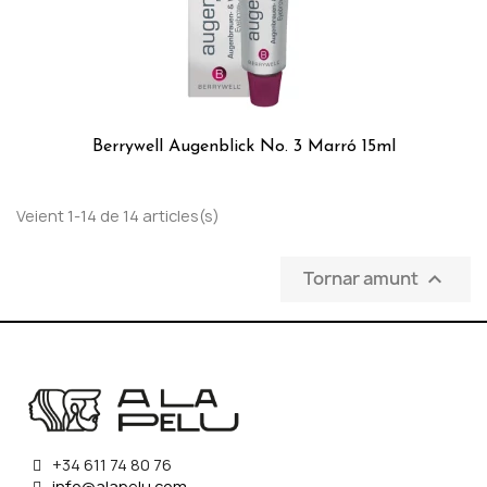
Berrywell Augenblick No. 3 Marró 15ml
Veient 1-14 de 14 articles(s)
Tornar amunt

+34 611 74 80 76
info@alapelu.com