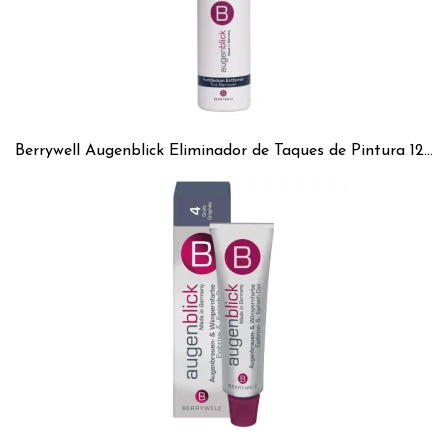
Berrywell Augenblick Eliminador de Taques de Pintura 126 ml