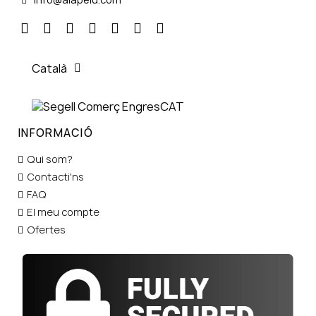
Català
INFORMACIÓ
Qui som?
Contacti'ns
FAQ
El meu compte
Ofertes