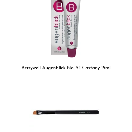
Berrywell Augenblick No. 5.1 Castany 15ml