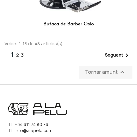
Butaca de Barber Oslo
Veient 1-18 de 48 articles(s)
1

Següent
2
3
Tornar amunt

+34 611 74 80 76
info@alapelu.com