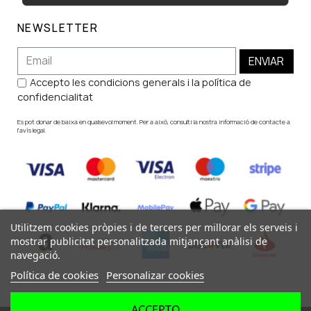
NEWSLETTER
ENVIAR
Accepto les condicions generals i la política de
confidencialitat
Es pot donar de baixa en qualsevol moment. Per a això, consulti la nostra informació de contacte a
l'avís legal.
Utilitzem cookies pròpies i de tercers per millorar els serveis i
mostrar publicitat personalitzada mitjançant anàlisi de
navegació.
Política de cookies
Personalizar cookies
ACCEPTO