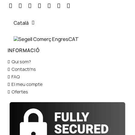
Català
INFORMACIÓ
Qui som?
Contacti'ns
FAQ
El meu compte
Ofertes