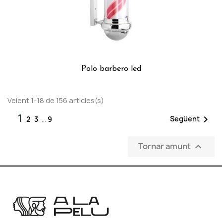
Polo barbero led
Veient 1-18 de 156 articles(s)
1

Següent
2
3
…
9
Tornar amunt
