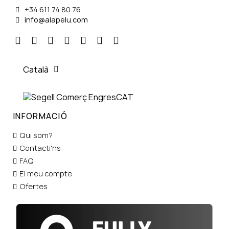
+34 611 74 80 76
info@alapelu.com
Català
INFORMACIÓ
Qui som?
Contacti'ns
FAQ
El meu compte
Ofertes