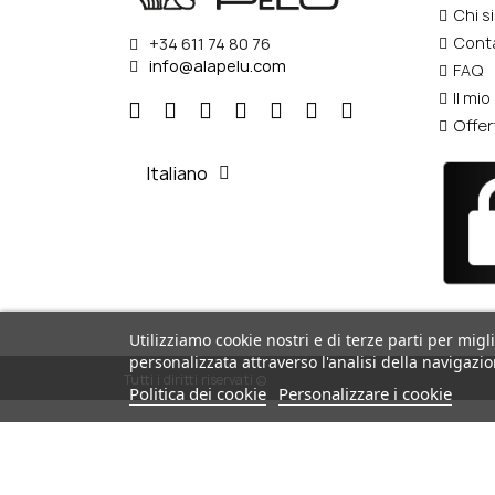
Chi s
Conta
+34 611 74 80 76
info@alapelu.com
FAQ
Il mi
Offer
Italiano
Utilizziamo cookie nostri e di terze parti per migli
personalizzata attraverso l'analisi della navigazio
Tutti i diritti riservati ©
Politica dei cookie
Personalizzare i cookie