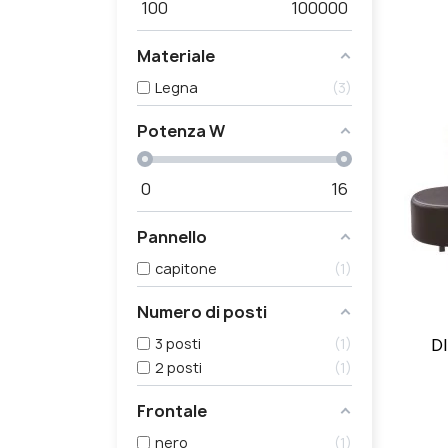
100
100000
Materiale
Legna
3
Potenza W
0
16
Pannello
capitone
1
Numero di posti
3 posti
1
D
2 posti
1
Frontale
nero
1