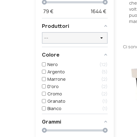
che
volt
79
€
1644
€
puoi
mas
Produttori
Ci son
Colore
Nero
12
Argento
5
Marrone
2
D'oro
2
Cromo
2
Granato
1
Bianco
1
Grammi