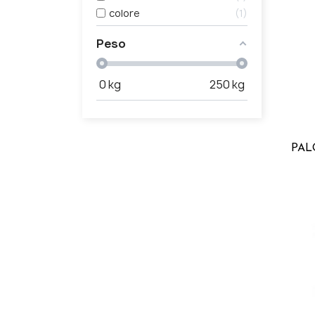
colore
1
Peso
0
kg
250
kg
PAL