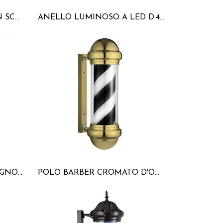
POLTRONA D'ATTESA CON SCHIENALE SAM + JAY
ANELLO LUMINOSO A LED D.45CM CON TREPPIEDE
ESPOSITORE VASSO IN LEGNO - GRANDE (VUOTO)
POLO BARBER CROMATO D'ORATO-DENTRO BIANCO NERO