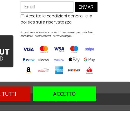
ENVIAR
Accetto le condizioni generali e la
politica sulla riservatezza
È possibile annullare l'iscrizione in qualsiasi momento. Per farlo,
consultare i nostri contatti nell'avviso legale.
A TUTTI
ACCETTO
Dev. by
Digital Agency Barcelona