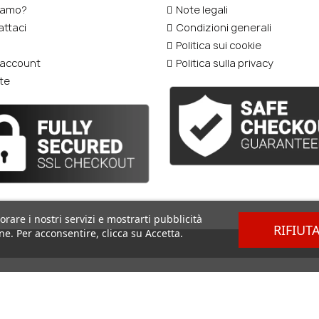
iamo?
Note legali
ttaci
Condizioni generali
Politica sui cookie
o account
Politica sulla privacy
te
orare i nostri servizi e mostrarti pubblicità
RIFIUT
ne. Per acconsentire, clicca su Accetta.